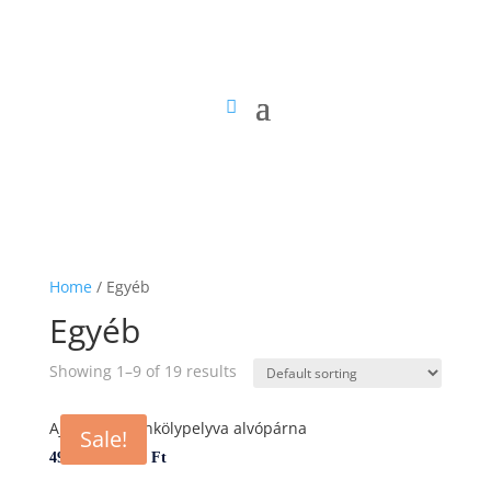
Home
/ Egyéb
Egyéb
Showing 1–9 of 19 results
Ajándékos tönkölypelyva alvópárna
Sale!
–
4990
Ft
7990
Ft