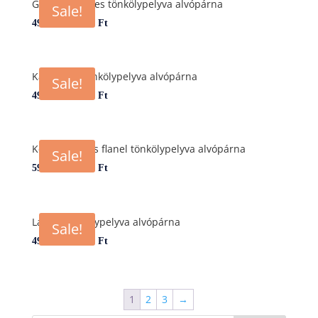
Gyógynövényes tönkölypelyva alvópárna
Sale!
–
4990
Ft
7990
Ft
Kaktuszos tönkölypelyva alvópárna
Sale!
–
4990
Ft
7990
Ft
Kék mandalás flanel tönkölypelyva alvópárna
Sale!
–
5990
Ft
8990
Ft
Lámás tönkölypelyva alvópárna
Sale!
–
4990
Ft
7990
Ft
1
2
3
→