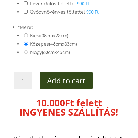
990 Ft
Levendulás töltettel
990 Ft
Gyógynövényes töltettel
*
Méret
Kicsi(38cmx25cm)
Közepes(48cmx33cm)
Nagy(60cmx45cm)
Kék
Add to cart
mandalás
flanel
tönkölypelyva
10.000Ft felett
alvópárna
INGYENES SZÁLLÍTÁS!
quantity