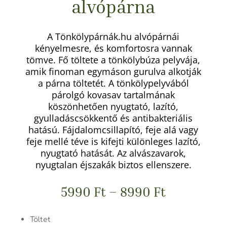
alvópárna
A Tönkölypárnák.hu alvópárnái
kényelmesre, és komfortosra vannak
tömve. Fő töltete a tönkölybúza pelyvája,
amik finoman egymáson gurulva alkotják
a párna töltetét. A tönkölypelyvából
párolgó kovasav tartalmának
köszönhetően nyugtató, lazító,
gyulladáscsökkentő és antibakteriális
hatású. Fájdalomcsillapító, feje alá vagy
feje mellé téve is kifejti különleges lazító,
nyugtató hatását. Az alvászavarok,
nyugtalan éjszakák biztos ellenszere.
5990
Ft
–
8990
Ft
Töltet