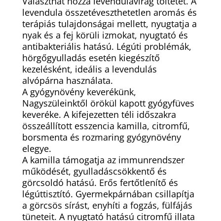
Választhat hozzá levendulavirág töltetet. A
levendula összetéveszthetetlen aromás és
terápiás tulajdonságai mellett, nyugtatja a
nyak és a fej körüli izmokat, nyugtató és
antibakteriális hatású. Légúti problémák,
hörgőgyulladás esetén kiegészítő
kezelésként, ideális a levendulás
alvópárna használata.
A gyógynövény keverékünk,
Nagyszüleinktől örökül kapott gyógyfüves
keveréke. A kifejezetten téli időszakra
összeállított esszencia kamilla, citromfű,
borsmenta és rozmaring gyógynövény
elegye.
A kamilla támogatja az immunrendszer
működését, gyulladáscsökkentő és
görcsoldó hatású. Erős fertőtlenítő és
légúttisztító. Gyermekpárnában csillapítja
a görcsös sírást, enyhíti a fogzás, fülfájás
tüneteit. A nyugtató hatású citromfű illata