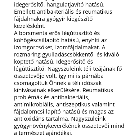
idegerősítő, hangulatjavító hatású.
Emellett antibakteriális és reumatikus
fájdalmakra gyógyír kiegészítő
kezelésként.
A borsmenta erős légúttisztító és
köhögéscsillapító hatású, enyhíti az
izomgörcsöket, izomfájdalmakat. A
rozmaring gyulladáscsökkentő, és kiváló
köptető hatású. Idegerősítő és
légúttisztító, Nagyszüleink téli teájának fő
összetevője volt, így mi is párnába
csomagoltuk Önnek a téli időszak
kihívásainak elkerülésére. Reumatikus
problémák és antibakteriális,
antimikrobiális, antiszeptikus valamint
fájdalomcsillapító hatású és magas az
antioxidáns tartalma. Nagyszüleink
gyógynövénykeverékének összetevői mind
a természet ajándékai.