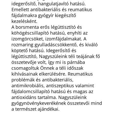
idegerősítő, hangulatjavító hatású.
Emellett antibakteriális és reumatikus
fájdalmakra gyógyír kiegészítő
kezelésként.
A borsmenta erős légúttisztító és
köhögéscsillapító hatású, enyhíti az
izomgörcsöket, izomfájdalmakat. A
rozmaring gyulladáscsökkentő, és kiváló
köptető hatású. Idegerősítő és
légúttisztító, Nagyszüleink téli teájának fő
összetevője volt, így mi is párnába
csomagoltuk Önnek a téli időszak
kihívásainak elkerülésére. Reumatikus
problémák és antibakteriális,
antimikrobiális, antiszeptikus valamint
fájdalomcsillapító hatású és magas az
antioxidáns tartalma. Nagyszüleink
gyógynövénykeverékének összetevői mind
a természet ajándékai.