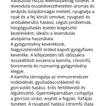
Választhat hozzá levendulavirág töltetet. A
levendula összetéveszthetetlen aromás és
terápiás tulajdonságai mellett, nyugtatja a
nyak és a fej körüli izmokat, nyugtató és
antibakteriális hatású. Légúti problémák,
hörgőgyulladás esetén kiegészítő
kezelésként, ideális a levendulás
alvópárna használata.
A gyógynövény keverékünk,
Nagyszüleinktől örökül kapott gyógyfüves
keveréke. A kifejezetten téli időszakra
összeállított esszencia kamilla, citromfű,
borsmenta és rozmaring gyógynövény
elegye.
A kamilla támogatja az immunrendszer
működését, gyulladáscsökkentő és
görcsoldó hatású. Erős fertőtlenítő és
légúttisztító. Gyermekpárnában csillapítja
a görcsös sírást, enyhíti a fogzás, fülfájás
tüneteit. A nyugtató hatású citromfű illata