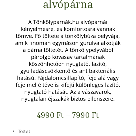
alvópárna
A Tönkölypárnák.hu alvópárnái
kényelmesre, és komfortosra vannak
tömve. Fő töltete a tönkölybúza pelyvája,
amik finoman egymáson gurulva alkotják
a párna töltetét. A tönkölypelyvából
párolgó kovasav tartalmának
köszönhetően nyugtató, lazító,
gyulladáscsökkentő és antibakteriális
hatású. Fájdalomcsillapító, feje alá vagy
feje mellé téve is kifejti különleges lazító,
nyugtató hatását. Az alvászavarok,
nyugtalan éjszakák biztos ellenszere.
4990
Ft
–
7990
Ft
Töltet