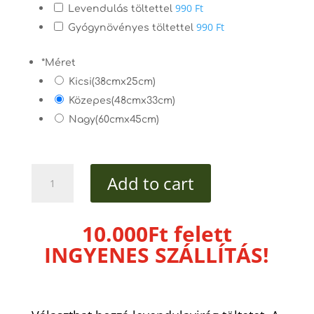
990 Ft
Levendulás töltettel
990 Ft
Gyógynövényes töltettel
*
Méret
Kicsi(38cmx25cm)
Közepes(48cmx33cm)
Nagy(60cmx45cm)
Macaronos
Add to cart
tönkölypelyva
alvópárna
quantity
10.000Ft felett
INGYENES SZÁLLÍTÁS!